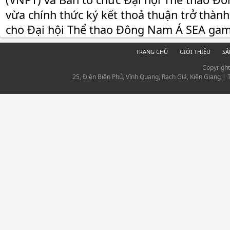
vừa chính thức ký kết thoả thuận trở thành
cho Đại hội Thể thao Đông Nam Á SEA gam
TRANG CHỦ
GIỚI THIỆU
SẢ
Copyrigh
25, Điện Biên Phủ, Vĩnh Quang, Rạch Giá, Kiên Giang |