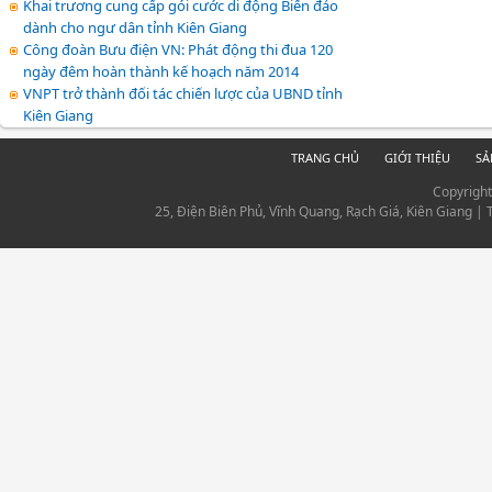
Khai trương cung cấp gói cước di động Biển đảo
dành cho ngư dân tỉnh Kiên Giang
Công đoàn Bưu điện VN: Phát động thi đua 120
ngày đêm hoàn thành kế hoạch năm 2014
VNPT trở thành đối tác chiến lược của UBND tỉnh
Kiên Giang
TRANG CHỦ
GIỚI THIỆU
SẢ
Copyrigh
25, Điện Biên Phủ, Vĩnh Quang, Rạch Giá, Kiên Giang |