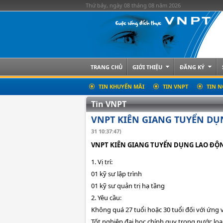
Thứ bảy, ngày 08 tháng 08 năm 2026
TRANG CHỦ
GIỚI THIỆU
ĐĂNG KÝ
TIN KHUYẾN MÃI
TIN VNPT
TIN N
Tin VNPT
VNPT KIÊN GIANG TUYỂN D
31 10:37:47)
VNPT KIÊN GIANG TUYỂN DỤNG LAO ĐỘ
1. Vị trí:
01 kỹ sư lập trình
01 kỹ sư quản trị hạ tầng
2. Yêu cầu:
Không quá 27 tuổi hoặc 30 tuổi đối với ứng 
Tốt nghiệp đại học chính quy trong nước loạ