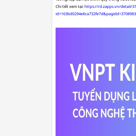
Chi tiết xem tại:
https://rd.zapps.vn/detail
id=163bd0294e6ca732fe7d&pageId=370898