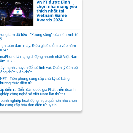
VNPT được Bình
chọn nhà mạng yêu
thích nhất tại
Vietnam Game
Awards 2024
rung tâm dữ liệu - "Xương sống" của nền kinh tế
ố
iện toán đám mây: Điều gì sẽ diễn ra vào năm
024?
inaPhone là mạng di động nhanh nhất Việt Nam
ăm 2023
ẩy mạnh chuyển đổi số lĩnh vực Quản lý Cán bộ
ông chức Viên chức
NPT - Tiên phong cung cấp chữ ký số bằng
hương thức điện tử
ắp diễn ra Diễn đàn quốc gia Phát triển doanh
ghiệp công nghệ số Việt Nam lần thứ tư
oanh nghiệp hoạt động hiệu quả hơn nhờ chọn
hà cung cấp hóa đơn điện tử uy tín