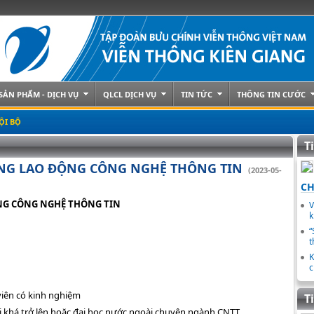
SẢN PHẨM - DỊCH VỤ
QLCL DỊCH VỤ
TIN TỨC
THÔNG TIN CƯỚC
ỘI BỘ
T
ỤNG LAO ĐỘNG CÔNG NGHỆ THÔNG TIN
(2023-05-
CH
NG CÔNG NGHỆ THÔNG TIN
V
k
“
t
K
c
viên có kinh nghiệm
T
i khá trở lên hoặc đại học nước ngoài chuyên ngành CNTT.