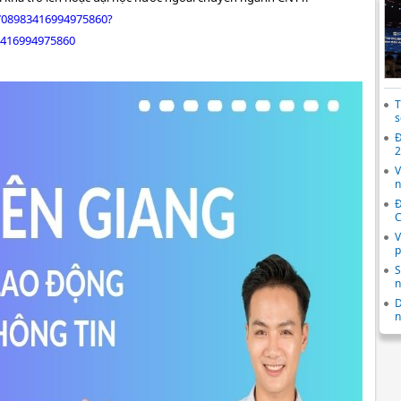
/3708983416994975860?
3416994975860
T
s
Đ
2
V
n
Đ
C
V
p
S
n
D
n