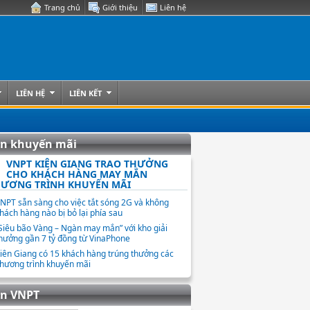
Trang chủ
Giới thiệu
Liên hệ
LIÊN HỆ
LIÊN KẾT
in khuyến mãi
VNPT KIÊN GIANG TRAO THƯỞNG
CHO KHÁCH HÀNG MAY MẮN
ƯƠNG TRÌNH KHUYẾN MÃI
NPT sẵn sàng cho việc tắt sóng 2G và không
hách hàng nào bị bỏ lại phía sau
Siêu bão Vàng – Ngàn may mắn” với kho giải
hưởng gần 7 tỷ đồng từ VinaPhone
iên Giang có 15 khách hàng trúng thưởng các
hương trình khuyến mãi
in VNPT