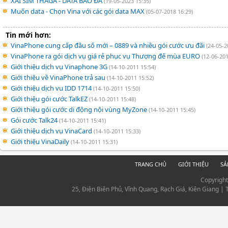
XÀI SIM THAGA - DATA BAO ĐÃ
(19-05-2023 15:35)
Muốn data - Chọn Vina với các gói data MAX
(05-07-2018 16:29)
Tin mới hơn:
VinaPhone cung cấp đầu số mới – 0889 và nhiều gói cước ưu đãi
(24-05-2
VinaPhone ra gói dịch vụ giá rẻ phục vụ Thượng đế mùa EURO
(12-06-201
Giới thiệu dịch vụ Vinaphone 3G
(14-10-2011 15:54)
Giới thiệu về VinaPhone trả sau
(14-10-2011 15:52)
Giới thiệu dịch vu IDD 1714
(14-10-2011 15:50)
Giới thiệu gói cước TalkEZ
(14-10-2011 15:48)
Giới thiệu gói cước di động nội vùng MyZone
(14-10-2011 15:45)
Gói cước Talk24
(14-10-2011 15:41)
Giới thiệu dịch vụ VinaCard
(14-10-2011 15:33)
Giới thiệu VinaDaily
(14-10-2011 15:31)
TRANG CHỦ
GIỚI THIỆU
SẢ
Copyrigh
25, Điện Biên Phủ, Vĩnh Quang, Rạch Giá, Kiên Giang |