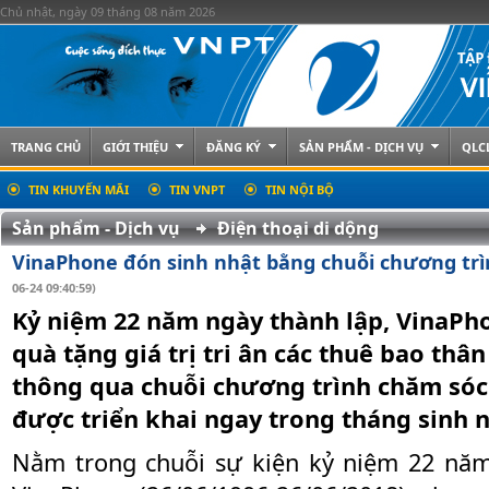
Chủ nhật, ngày 09 tháng 08 năm 2026
TRANG CHỦ
GIỚI THIỆU
ĐĂNG KÝ
SẢN PHẨM - DỊCH VỤ
QLC
TIN KHUYẾN MÃI
TIN VNPT
TIN NỘI BỘ
Sản phẩm - Dịch vụ
Điện thoại di dộng
VinaPhone đón sinh nhật bằng chuỗi chương trì
06-24 09:40:59)
Kỷ niệm 22 năm ngày thành lập, VinaPh
quà tặng giá trị tri ân các thuê bao thâ
thông qua chuỗi chương trình chăm sóc
được triển khai ngay trong tháng sinh n
Nằm trong chuỗi sự kiện kỷ niệm 22 nă