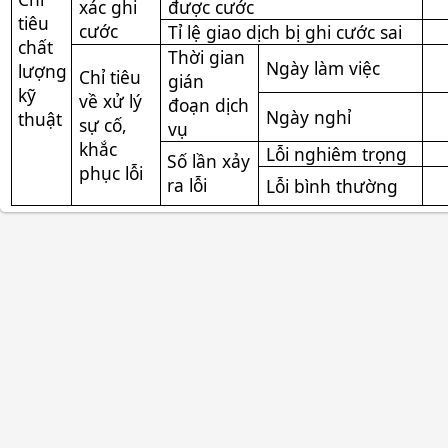
xác ghi
được cước
tiêu
cước
Tỉ lệ giao dịch bị ghi cước sai
chất
Thời gian
Ngày làm việc
lượng
Chỉ tiêu
gián
kỹ
về xử lý
đoạn dịch
Ngày nghỉ
thuật
sự cố,
vụ
khắc
Lỗi nghiêm trọng
Số lần xảy
phục lỗi
ra lỗi
Lỗi bình thường