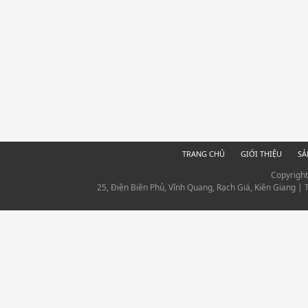
TRANG CHỦ
GIỚI THIỆU
SẢ
Copyrigh
25, Điện Biên Phủ, Vĩnh Quang, Rạch Giá, Kiên Giang |