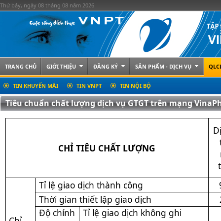
Thứ bảy, ngày 08 tháng 08 năm 2026
TRANG CHỦ
GIỚI THIỆU
ĐĂNG KÝ
SẢN PHẨM - DỊCH VỤ
QLC
TIN KHUYẾN MÃI
TIN VNPT
TIN NỘI BỘ
Tiêu chuẩn chất lượng dịch vụ GTGT trên mạng VinaP
D
CHỈ TIÊU CHẤT LƯỢNG
Tỉ lệ giao dịch thành công
Thời gian thiết lập giao dịch
Độ chính
Tỉ lệ giao dịch không ghi
Chỉ