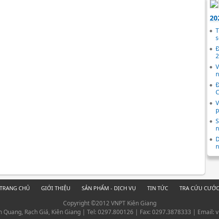
20
T
s
Đ
2
V
n
Đ
C
V
p
S
n
D
n
TRANG CHỦ
GIỚI THIỆU
SẢN PHẨM - DỊCH VỤ
TIN TỨC
TRA CỨU CƯỚ
Copyright ©2012 VNPT Kiên Giang
nh Quang, Rạch Giá, Kiên Giang | Tel: 0297.800126 | Fax: 0297.3878333 | Email: 