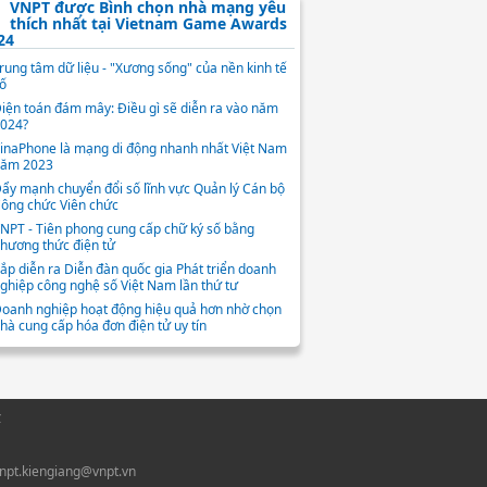
VNPT được Bình chọn nhà mạng yêu
thích nhất tại Vietnam Game Awards
24
rung tâm dữ liệu - "Xương sống" của nền kinh tế
ố
iện toán đám mây: Điều gì sẽ diễn ra vào năm
024?
inaPhone là mạng di động nhanh nhất Việt Nam
ăm 2023
ẩy mạnh chuyển đổi số lĩnh vực Quản lý Cán bộ
ông chức Viên chức
NPT - Tiên phong cung cấp chữ ký số bằng
hương thức điện tử
ắp diễn ra Diễn đàn quốc gia Phát triển doanh
ghiệp công nghệ số Việt Nam lần thứ tư
oanh nghiệp hoạt động hiệu quả hơn nhờ chọn
hà cung cấp hóa đơn điện tử uy tín
C
vnpt.kiengiang@vnpt.vn