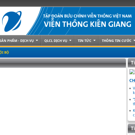
SẢN PHẨM - DỊCH VỤ
QLCL DỊCH VỤ
TIN TỨC
THÔNG TIN CƯỚC
ỘI BỘ
T
CH
V
k
“
t
K
c
T