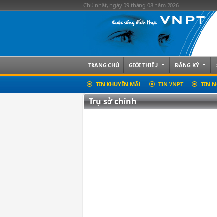
Chủ nhật, ngày 09 tháng 08 năm 2026
TRANG CHỦ
GIỚI THIỆU
ĐĂNG KÝ
TIN KHUYẾN MÃI
TIN VNPT
TIN N
Trụ sở chính