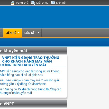
Trang chủ
Giới thiệu
Liên hệ
LIÊN HỆ
LIÊN KẾT
in khuyến mãi
VNPT KIÊN GIANG TRAO THƯỞNG
CHO KHÁCH HÀNG MAY MẮN
ƯƠNG TRÌNH KHUYẾN MÃI
NPT sẵn sàng cho việc tắt sóng 2G và không
hách hàng nào bị bỏ lại phía sau
Siêu bão Vàng – Ngàn may mắn” với kho giải
hưởng gần 7 tỷ đồng từ VinaPhone
iên Giang có 15 khách hàng trúng thưởng các
hương trình khuyến mãi
in VNPT