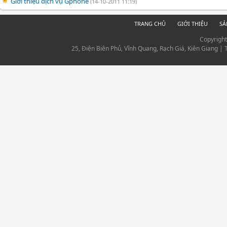
Giới thiệu dịch vụ Gphone
(14-10-2011 11:19)
TRANG CHỦ
GIỚI THIỆU
SẢ
Copyrigh
25, Điện Biên Phủ, Vĩnh Quang, Rạch Giá, Kiên Giang |