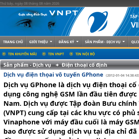
Thứ bảy, ngày 08 tháng 08 năm 2026
TRANG CHỦ
GIỚI THIỆU
ĐĂNG KÝ
SẢN PHẨM - DỊCH VỤ
QLC
TIN KHUYẾN MÃI
TIN VNPT
TIN NỘI BỘ
Sản phẩm - Dịch vụ
Điện thoại cố định
Dịch vụ điện thọai vô tuyến GPhone
(2012-01-04 14:38:43
Dịch vụ GPhone là dịch vụ điện thoại cố
dụng công nghệ GSM lần đầu tiên được c
Nam. Dịch vụ được Tập đoàn Bưu chính
(VNPT) cung cấp tại các khu vực có phủ
Vinaphone với máy đầu cuối là máy GSM
bao được sử dụng dịch vụ tại địa chỉ đ