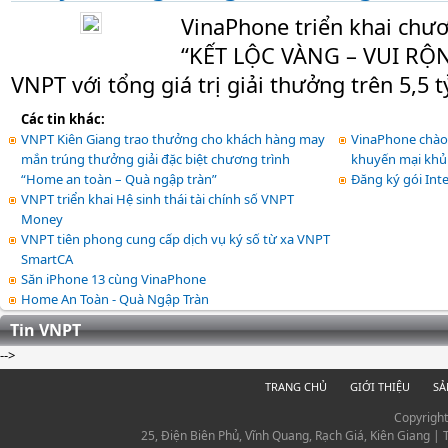
VinaPhone triển khai chư
“KẾT LỘC VÀNG – VUI RỘ
VNPT với tổng giá trị giải thưởng trên 5,5 
Các tin khác:
VNPT Kiên Giang trao thưởng cho khách hàng may
VinaPhone chào 
mắn trúng thưởng giải đặc biệt chương trình
khuyến mại khủn
“Home an toàn – Quà ngập tràn”
Đăng ký gói Inte
VNPT triển khai Hệ sinh thái tài chính số VNPT
Money
VNPT tiên phong cung cấp dịch vụ ký số từ xa VNPT
SmartCA
Săn iPhone 13 cùng VinaPhone
Home An Toàn - Quà Ngập Tràn
Tin VNPT
-->
TRANG CHỦ
GIỚI THIỆU
SẢ
Copyrigh
25, Điện Biên Phủ, Vĩnh Quang, Rạch Giá, Kiên Giang |