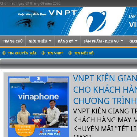
Chủ nhật, ngày 09 tháng 08 năm 2026
TRANG CHỦ
GIỚI THIỆU
ĐĂNG KÝ
SẢN PHẨM - DỊCH VỤ
QLC
TIN KHUYẾN MÃI
TIN VNPT
TIN NỘI BỘ
VNPT KIÊN GIA
CHO KHÁCH HÀ
CHƯƠNG TRÌNH
VNPT KIÊN GIANG 
KHÁCH HÀNG MAY 
KHUYẾN MÃI "TẾT L