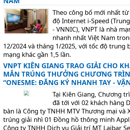
NAM
Theo công bố mới nhất từ
độ Internet i-Speed (Trun
- VNNIC), VNPT là nhà mạn
nhanh nhất Việt Nam trong
12/2024 và tháng 1/2025, với tốc độ trung 
mạng khác gần 1,5 lần.
VNPT KIÊN GIANG TRAO GIẢI CHO K
MẮN TRÚNG THƯỞNG CHƯƠNG TRÌN
“ONESME: ĐĂNG KÝ NHANH TAY - VẬN
Tại Kiên Giang, Chương t
đã tới với 02 khách hàng 
bàn là Công ty TNHH MTV Thương mại và X
trúng giải nhì 01 Đồng hồ thông minh App
Công ty TNHH Dịch vụ Giải trí MT Laibar Sea