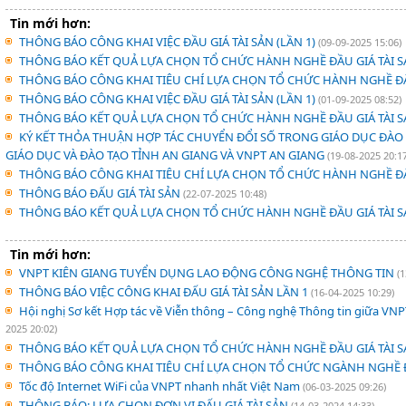
Tin mới hơn:
THÔNG BÁO CÔNG KHAI VIỆC ĐẦU GIÁ TÀI SẢN (LẦN 1)
(09-09-2025 15:06)
THÔNG BÁO KẾT QUẢ LỰA CHỌN TỔ CHỨC HÀNH NGHỀ ĐẦU GIÁ TÀI 
THÔNG BÁO CÔNG KHAI TIÊU CHÍ LỰA CHỌN TỔ CHỨC HÀNH NGHỀ ĐẤ
THÔNG BÁO CÔNG KHAI VIỆC ĐẦU GIÁ TÀI SẢN (LẦN 1)
(01-09-2025 08:52)
THÔNG BÁO KẾT QUẢ LỰA CHỌN TỔ CHỨC HÀNH NGHỀ ĐẦU GIÁ TÀI 
KÝ KẾT THỎA THUẬN HỢP TÁC CHUYỂN ĐỔI SỐ TRONG GIÁO DỤC ĐÀO T
GIÁO DỤC VÀ ĐÀO TẠO TỈNH AN GIANG VÀ VNPT AN GIANG
(19-08-2025 20:17
THÔNG BÁO CÔNG KHAI TIÊU CHÍ LỰA CHỌN TỔ CHỨC HÀNH NGHỀ ĐẤ
THÔNG BÁO ĐẤU GIÁ TÀI SẢN
(22-07-2025 10:48)
THÔNG BÁO KẾT QUẢ LỰA CHỌN TỔ CHỨC HÀNH NGHỀ ĐẦU GIÁ TÀI 
Tin mới hơn:
VNPT KIÊN GIANG TUYỂN DỤNG LAO ĐỘNG CÔNG NGHỆ THÔNG TIN
(
THÔNG BÁO VIỆC CÔNG KHAI ĐẤU GIÁ TÀI SẢN LẦN 1
(16-04-2025 10:29)
Hội nghị Sơ kết Hợp tác về Viễn thông – Công nghệ Thông tin giữa VNP
2025 20:02)
THÔNG BÁO KẾT QUẢ LỰA CHỌN TỔ CHỨC HÀNH NGHỀ ĐẦU GIÁ TÀI 
THÔNG BÁO CÔNG KHAI TIÊU CHÍ LỰA CHỌN TỔ CHỨC NGÀNH NGHỀ Đ
Tốc độ Internet WiFi của VNPT nhanh nhất Việt Nam
(06-03-2025 09:26)
THÔNG BÁO: LỰA CHỌN ĐƠN VỊ ĐẤU GIÁ TÀI SẢN
(14-03-2024 14:33)