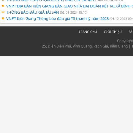
VNPT ĐỊA BÀN KIÊN GIANG BÀN GIAO NHÀ ĐẠI ĐOÀN KẾT TẠI XÃ BÌNH
THÔNG BÁO ĐẤU GIÁ TÀI SẢN
(02-01-2024 15:10)
VNPT Kiên Giang Thông báo đấu giá TS thanh lý năm 2023
(04-12-2023 09:
TRANG CHỦ
GIỚI THIỆU
SẢ
Copyrigh
25, Điện Biên Phủ, Vĩnh Quang, Rạch Giá, Kiên Giang |