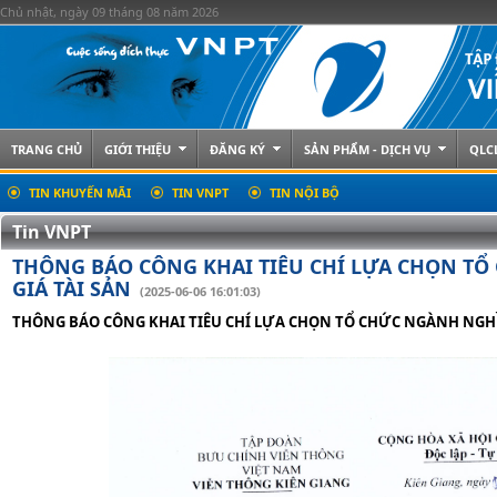
Chủ nhật, ngày 09 tháng 08 năm 2026
TRANG CHỦ
GIỚI THIỆU
ĐĂNG KÝ
SẢN PHẨM - DỊCH VỤ
QLC
TIN KHUYẾN MÃI
TIN VNPT
TIN NỘI BỘ
Tin VNPT
THÔNG BÁO CÔNG KHAI TIÊU CHÍ LỰA CHỌN T
GIÁ TÀI SẢN
(2025-06-06 16:01:03)
THÔNG BÁO CÔNG KHAI TIÊU CHÍ LỰA CHỌN TỔ CHỨC NGÀNH NGHỀ