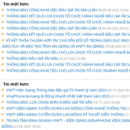
Tin mới hơn:
THÔNG BÁO CÔNG KHAI VIỆC ĐẦU GIÁ TÀI SẢN (LẦN 1)
(09-09-2025 15:06)
THÔNG BÁO KẾT QUẢ LỰA CHỌN TỔ CHỨC HÀNH NGHỀ ĐẦU GIÁ TÀI 
THÔNG BÁO CÔNG KHAI TIÊU CHÍ LỰA CHỌN TỔ CHỨC HÀNH NGHỀ ĐẤ
THÔNG BÁO CÔNG KHAI VIỆC ĐẦU GIÁ TÀI SẢN (LẦN 1)
(01-09-2025 08:52)
THÔNG BÁO KẾT QUẢ LỰA CHỌN TỔ CHỨC HÀNH NGHỀ ĐẦU GIÁ TÀI 
KÝ KẾT THỎA THUẬN HỢP TÁC CHUYỂN ĐỔI SỐ TRONG GIÁO DỤC ĐÀO T
GIÁO DỤC VÀ ĐÀO TẠO TỈNH AN GIANG VÀ VNPT AN GIANG
(19-08-2025 20:17
THÔNG BÁO CÔNG KHAI TIÊU CHÍ LỰA CHỌN TỔ CHỨC HÀNH NGHỀ ĐẤ
THÔNG BÁO ĐẤU GIÁ TÀI SẢN
(22-07-2025 10:48)
THÔNG BÁO KẾT QUẢ LỰA CHỌN TỔ CHỨC HÀNH NGHỀ ĐẦU GIÁ TÀI 
THÔNG BÁO CÔNG KHAI TIÊU CHÍ LỰA CHỌN TỔ CHỨC NGÀNH NGHỀ Đ
Tin mới hơn:
VNPT Kiên Giang Thông báo đấu giá TS thanh lý năm 2023
(04-12-2023 09:
VinaPhone là mạng di động nhanh nhất Việt Nam năm 2023
(21-11-2023 1
THÔNG BÁO: LỰA CHỌN ĐƠN VỊ ĐẤU GIÁ TÀI SẢN
(16-11-2023 09:06)
VNPT KIÊN GIANG TUYỂN DỤNG LAO ĐỘNG CÔNG NGHỆ THÔNG TIN
(
VNPT KIÊN GIANG TUYỂN DỤNG LAO ĐỘNG KỸ THUẬT VIỄN THÔNG
(17
TRUNG TÂM KINH DOANH VNPT – KIÊN GIANG (VINAPHONE KIÊN GIA
ĐỘNG
(23-06-2023 14:43)