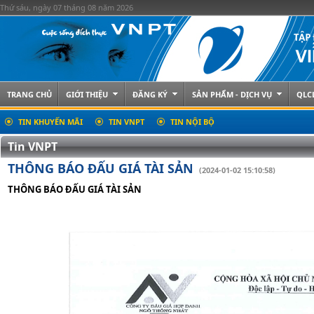
Thứ sáu, ngày 07 tháng 08 năm 2026
TRANG CHỦ
GIỚI THIỆU
ĐĂNG KÝ
SẢN PHẨM - DỊCH VỤ
QLC
TIN KHUYẾN MÃI
TIN VNPT
TIN NỘI BỘ
Tin VNPT
THÔNG BÁO ĐẤU GIÁ TÀI SẢN
(2024-01-02 15:10:58)
THÔNG BÁO ĐẤU GIÁ TÀI SẢN