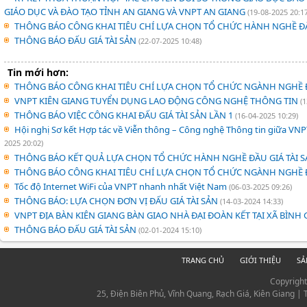
GIÁO DỤC VÀ ĐÀO TẠO TỈNH AN GIANG VÀ VNPT AN GIANG
(19-08-2025 20:17
THÔNG BÁO CÔNG KHAI TIÊU CHÍ LỰA CHỌN TỔ CHỨC HÀNH NGHỀ ĐẤ
THÔNG BÁO ĐẤU GIÁ TÀI SẢN
(22-07-2025 10:48)
Tin mới hơn:
THÔNG BÁO CÔNG KHAI TIÊU CHÍ LỰA CHỌN TỔ CHỨC NGÀNH NGHỀ Đ
VNPT KIÊN GIANG TUYỂN DỤNG LAO ĐỘNG CÔNG NGHỆ THÔNG TIN
(
THÔNG BÁO VIỆC CÔNG KHAI ĐẤU GIÁ TÀI SẢN LẦN 1
(16-04-2025 10:29)
Hội nghị Sơ kết Hợp tác về Viễn thông – Công nghệ Thông tin giữa VNP
2025 20:02)
THÔNG BÁO KẾT QUẢ LỰA CHỌN TỔ CHỨC HÀNH NGHỀ ĐẦU GIÁ TÀI 
THÔNG BÁO CÔNG KHAI TIÊU CHÍ LỰA CHỌN TỔ CHỨC NGÀNH NGHỀ Đ
Tốc độ Internet WiFi của VNPT nhanh nhất Việt Nam
(06-03-2025 09:26)
THÔNG BÁO: LỰA CHỌN ĐƠN VỊ ĐẤU GIÁ TÀI SẢN
(14-03-2024 14:33)
VNPT ĐỊA BÀN KIÊN GIANG BÀN GIAO NHÀ ĐẠI ĐOÀN KẾT TẠI XÃ BÌNH
THÔNG BÁO ĐẤU GIÁ TÀI SẢN
(02-01-2024 15:10)
TRANG CHỦ
GIỚI THIỆU
SẢ
Copyrigh
25, Điện Biên Phủ, Vĩnh Quang, Rạch Giá, Kiên Giang |