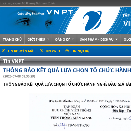
Thứ hai, ngày 10 tháng 08 năm 2026
TRANG CHỦ
GIỚI THIỆU
ĐĂNG KÝ
SẢN PHẨM - DỊCH VỤ
QLC
TIN KHUYẾN MÃI
TIN VNPT
TIN NỘI BỘ
Tin VNPT
THÔNG BÁO KẾT QUẢ LỰA CHỌN TỔ CHỨC HÀNH 
(2025-07-08 08:35:29)
THÔNG BÁO KẾT QUẢ LỰA CHỌN TỔ CHỨC HÀNH NGHỀ ĐẦU GIÁ TÀI