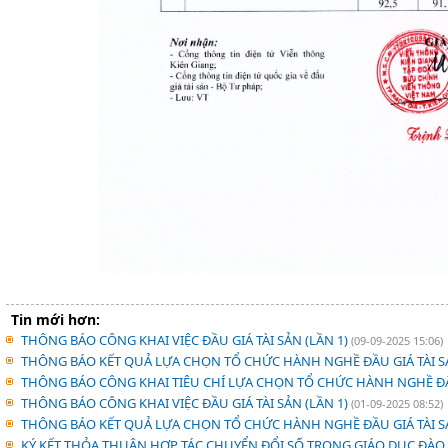
Tin mới hơn:
THÔNG BÁO CÔNG KHAI VIỆC ĐẦU GIÁ TÀI SẢN (LẦN 1)
(09-09-2025 15:06)
THÔNG BÁO KẾT QUẢ LỰA CHỌN TỔ CHỨC HÀNH NGHỀ ĐẦU GIÁ TÀI 
THÔNG BÁO CÔNG KHAI TIÊU CHÍ LỰA CHỌN TỔ CHỨC HÀNH NGHỀ ĐẤ
THÔNG BÁO CÔNG KHAI VIỆC ĐẦU GIÁ TÀI SẢN (LẦN 1)
(01-09-2025 08:52)
THÔNG BÁO KẾT QUẢ LỰA CHỌN TỔ CHỨC HÀNH NGHỀ ĐẦU GIÁ TÀI 
KÝ KẾT THỎA THUẬN HỢP TÁC CHUYỂN ĐỔI SỐ TRONG GIÁO DỤC ĐÀO T