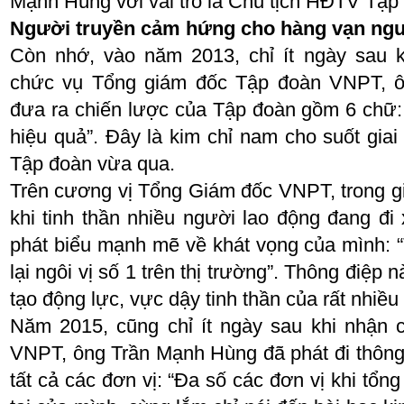
Mạnh Hùng với vai trò là Chủ tịch HĐTV Tậ
Người truyền cảm hứng cho hàng vạn ng
Còn nhớ, vào năm 2013, chỉ ít ngày sau k
chức vụ Tổng giám đốc Tập đoàn VNPT, 
đưa ra chiến lược của Tập đoàn gồm 6 chữ: 
hiệu quả”. Đây là kim chỉ nam cho suốt giai
Tập đoàn vừa qua.
Trên cương vị Tổng Giám đốc VNPT, trong gia
khi tinh thần nhiều người lao động đang đ
phát biểu mạnh mẽ về khát vọng của mình:
lại ngôi vị số 1 trên thị trường”. Thông điệp n
tạo động lực, vực dậy tinh thần của rất nhiề
Năm 2015, cũng chỉ ít ngày sau khi nhận 
VNPT, ông Trần Mạnh Hùng đã phát đi thông 
tất cả các đơn vị: “Đa số các đơn vị khi tổng