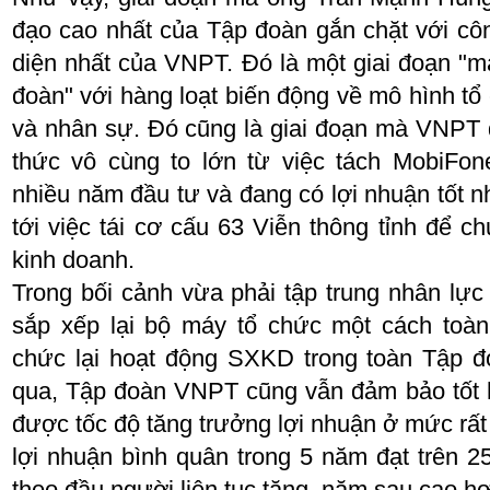
đạo cao nhất của Tập đoàn gắn chặt với côn
diện nhất của VNPT. Đó là một giai đoạn "m
đoàn" với hàng loạt biến động về mô hình tổ 
và nhân sự. Đó cũng là giai đoạn mà VNPT 
thức vô cùng to lớn từ việc tách MobiF
nhiều năm đầu tư và đang có lợi nhuận tốt n
tới việc tái cơ cấu 63 Viễn thông tỉnh để c
kinh doanh.
Trong bối cảnh vừa phải tập trung nhân lực đ
sắp xếp lại bộ máy tổ chức một cách toàn
chức lại hoạt động SXKD trong toàn Tập đ
qua, Tập đoàn VNPT cũng vẫn đảm bảo tốt 
được tốc độ tăng trưởng lợi nhuận ở mức rất
lợi nhuận bình quân trong 5 năm đạt trên 
theo đầu người liên tục tăng, năm sau cao h