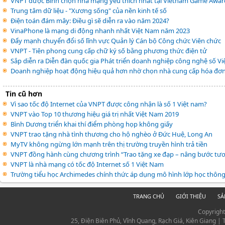
VNPT được Bình chọn nhà mạng yêu thích nhất tại Vietnam Game Awar
Trung tâm dữ liệu - "Xương sống" của nền kinh tế số
Điện toán đám mây: Điều gì sẽ diễn ra vào năm 2024?
VinaPhone là mạng di động nhanh nhất Việt Nam năm 2023
Đẩy mạnh chuyển đổi số lĩnh vực Quản lý Cán bộ Công chức Viên chức
VNPT - Tiên phong cung cấp chữ ký số bằng phương thức điện tử
Sắp diễn ra Diễn đàn quốc gia Phát triển doanh nghiệp công nghệ số Vi
Doanh nghiệp hoạt động hiệu quả hơn nhờ chọn nhà cung cấp hóa đơn 
Tin cũ hơn
Vì sao tốc độ Internet của VNPT được công nhận là số 1 Việt nam?
VNPT vào Top 10 thương hiệu giá trị nhất Việt Nam 2019
Bình Dương triển khai thí điểm phòng họp không giấy
VNPT trao tặng nhà tình thương cho hộ nghèo ở Đức Huệ, Long An
MyTV không ngừng lớn mạnh trên thị trường truyền hình trả tiền
VNPT đồng hành cùng chương trình “Trao tặng xe đạp – nâng bước tươn
VNPT là nhà mạng có tốc độ Internet số 1 Việt Nam
Trường tiểu học Archimedes chính thức áp dụng mô hình lớp học thôn
TRANG CHỦ
GIỚI THIỆU
SẢ
Copyrigh
25, Điện Biên Phủ, Vĩnh Quang, Rạch Giá, Kiên Giang |