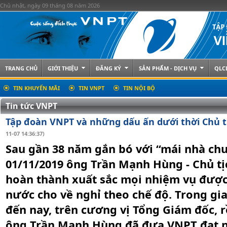
Chủ nhật, ngày 09 tháng 08 năm 2026
TRANG CHỦ
GIỚI THIỆU
ĐĂNG KÝ
SẢN PHẨM - DỊCH VỤ
QLC
TIN KHUYẾN MÃI
TIN VNPT
TIN NỘI BỘ
Tin tức VNPT
Tập đoàn VNPT và những dấu ấn dưới thời Chủ 
11-07 14:36:37)
Sau gần 38 năm gắn bó với “mái nhà ch
01/11/2019 ông Trần Mạnh Hùng - Chủ t
hoàn thành xuất sắc mọi nhiệm vụ đượ
nước cho về nghỉ theo chế độ. Trong gi
đến nay, trên cương vị Tổng Giám đốc, r
ông Trần Mạnh Hùng đã đưa VNPT đạt n