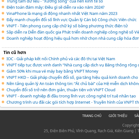
Trung tâm dữ liệu - "Xương sống" của nền kinh tế số
Điện toán đám mây: Điều gì sẽ diễn ra vào năm 2024?
VinaPhone là mạng di động nhanh nhất Việt Nam năm 2023
Đẩy mạnh chuyển đổi số lĩnh vực Quản lý Cán bộ Công chức Viên chức
VNPT - Tiên phong cung cấp chữ ký số bằng phương thức điện tử
Sắp diễn ra Diễn đàn quốc gia Phát triển doanh nghiệp công nghệ số Vi
Doanh nghiệp hoạt động hiệu quả hơn nhờ chọn nhà cung cấp hóa đơn 
Tin cũ hơn
IOC - Giải pháp kết nối Chính phủ và các đô thị tại Việt Nam
VNPT tiếp tục được vinh danh “Nhà cung cấp dịch vụ Băng thông rộng c
Giảm 50% khi mua vé máy bay bằng VNPT Money
VNPT HKD – Giải pháp chuyển đổi số, gia tăng hiệu quả kinh doanh cho 
Nền tảng quản lý An toàn thông tin: “Át chủ bài” của Hệ miễn dịch khô
Chuyển đổi số trở nên đơn giản, thuận tiện với VNPT Cloud
VNPT - doanh nghiệp đi đầu trong lĩnh vực công nghệ trí tuệ nhân tạo
Chương trình ưu đãi các gói tích hợp Internet - Truyền hình của VNPT t
TRANG CHỦ
GIỚI THIỆU
SẢ
Copyrigh
25, Điện Biên Phủ, Vĩnh Quang, Rạch Giá, Kiên Giang |