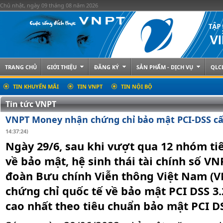
Chủ nhật, ngày 09 tháng 08 năm 2026
TRANG CHỦ
GIỚI THIỆU
ĐĂNG KÝ
SẢN PHẨM - DỊCH VỤ
QLC
TIN KHUYẾN MÃI
TIN VNPT
TIN NỘI BỘ
Tin tức VNPT
VNPT Money nhận chứng chỉ bảo mật PCI-DSS cấ
14:37:24)
Ngày 29/6, sau khi vượt qua 12 nhóm t
về bảo mật, hệ sinh thái tài chính số V
đoàn Bưu chính Viễn thông Việt Nam (V
chứng chỉ quốc tế về bảo mật PCI DSS 3.2
cao nhất theo tiêu chuẩn bảo mật PCI D