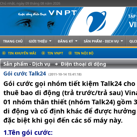
Chủ nhật, ngày 09 tháng 08 năm 2026
TRANG CHỦ
GIỚI THIỆU
ĐĂNG KÝ
SẢN PHẨM - DỊCH VỤ
QLC
TIN KHUYẾN MÃI
TIN VNPT
TIN NỘI BỘ
Sản phẩm - Dịch vụ
Điện thoại di dộng
Gói cước Talk24
(2011-10-14 15:41:18)
Gói cước gọi nhóm tiết kiệm Talk24 cho
thuê bao di động (trả trước/trả sau) Vin
01 nhóm thân thiết (nhóm Talk24) gồm 3
di động và cố định khác để được hưởn
đặc biệt khi gọi đến các số máy này.
1.Tên gói cước: