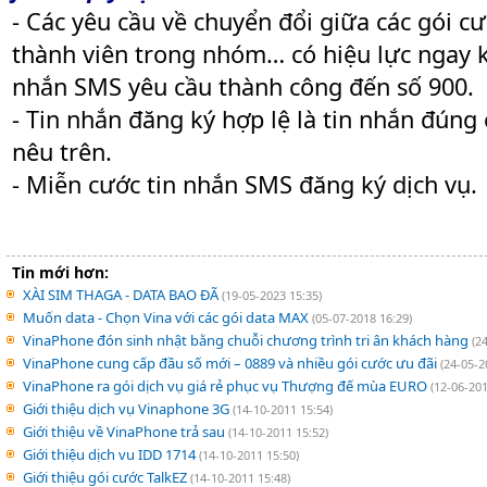
- Các yêu cầu về chuyển đổi giữa các gói cư
thành viên trong nhóm… có hiệu lực ngay k
nhắn SMS yêu cầu thành công đến số 900.
- Tin nhắn đăng ký hợp lệ là tin nhắn đúng
nêu trên.
- Miễn cước tin nhắn SMS đăng ký dịch vụ.
Tin mới hơn:
XÀI SIM THAGA - DATA BAO ĐÃ
(19-05-2023 15:35)
Muốn data - Chọn Vina với các gói data MAX
(05-07-2018 16:29)
VinaPhone đón sinh nhật bằng chuỗi chương trình tri ân khách hàng
(2
VinaPhone cung cấp đầu số mới – 0889 và nhiều gói cước ưu đãi
(24-05-2
VinaPhone ra gói dịch vụ giá rẻ phục vụ Thượng đế mùa EURO
(12-06-201
Giới thiệu dịch vụ Vinaphone 3G
(14-10-2011 15:54)
Giới thiệu về VinaPhone trả sau
(14-10-2011 15:52)
Giới thiệu dịch vu IDD 1714
(14-10-2011 15:50)
Giới thiệu gói cước TalkEZ
(14-10-2011 15:48)