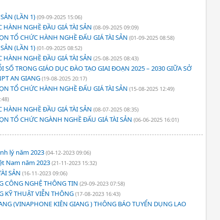
SẢN (LẦN 1)
(09-09-2025 15:06)
 HÀNH NGHỀ ĐẦU GIÁ TÀI SẢN
(08-09-2025 09:09)
HỌN TỔ CHỨC HÀNH NGHỀ ĐẤU GIÁ TÀI SẢN
(01-09-2025 08:58)
SẢN (LẦN 1)
(01-09-2025 08:52)
 HÀNH NGHỀ ĐẦU GIÁ TÀI SẢN
(25-08-2025 08:43)
 SỐ TRONG GIÁO DỤC ĐÀO TẠO GIAI ĐOẠN 2025 – 2030 GIỮA SỞ
NPT AN GIANG
(19-08-2025 20:17)
HỌN TỔ CHỨC HÀNH NGHỀ ĐẤU GIÁ TÀI SẢN
(15-08-2025 12:49)
:48)
 HÀNH NGHỀ ĐẦU GIÁ TÀI SẢN
(08-07-2025 08:35)
HỌN TỔ CHỨC NGÀNH NGHỀ ĐẤU GIÁ TÀI SẢN
(06-06-2025 16:01)
anh lý năm 2023
(04-12-2023 09:06)
iệt Nam năm 2023
(21-11-2023 15:32)
TÀI SẢN
(16-11-2023 09:06)
NG CÔNG NGHỆ THÔNG TIN
(29-09-2023 07:58)
G KỸ THUẬT VIỄN THÔNG
(17-08-2023 16:43)
IANG (VINAPHONE KIÊN GIANG ) THÔNG BÁO TUYỂN DỤNG LAO