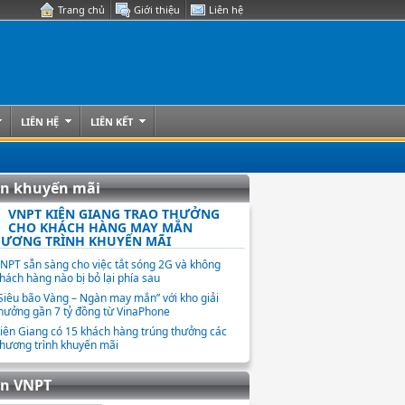
Trang chủ
Giới thiệu
Liên hệ
LIÊN HỆ
LIÊN KẾT
in khuyến mãi
VNPT KIÊN GIANG TRAO THƯỞNG
CHO KHÁCH HÀNG MAY MẮN
ƯƠNG TRÌNH KHUYẾN MÃI
NPT sẵn sàng cho việc tắt sóng 2G và không
hách hàng nào bị bỏ lại phía sau
Siêu bão Vàng – Ngàn may mắn” với kho giải
hưởng gần 7 tỷ đồng từ VinaPhone
iên Giang có 15 khách hàng trúng thưởng các
hương trình khuyến mãi
in VNPT