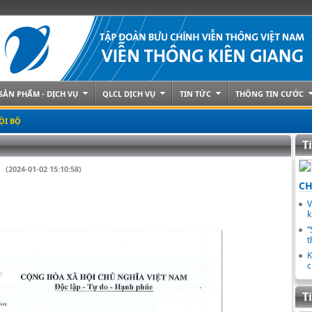
SẢN PHẨM - DỊCH VỤ
QLCL DỊCH VỤ
TIN TỨC
THÔNG TIN CƯỚC
ỘI BỘ
T
(2024-01-02 15:10:58)
CH
V
k
“
t
K
c
T