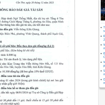
T
s
Đ
2
V
n
Đ
C
V
p
S
n
D
n