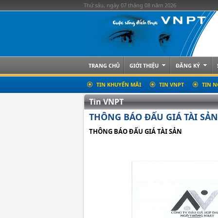
Thứ sáu, ngày 07 tháng 08 năm 2026
TRANG CHỦ
GIỚI THIỆU
ĐĂNG KÝ
TIN KHUYẾN MÃI
TIN VNPT
TIN N
Tin VNPT
THÔNG BÁO ĐẤU GIÁ TÀI SẢN
THÔNG BÁO ĐẤU GIÁ TÀI SẢN