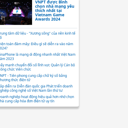
VNPT được Bình
chọn nhà mạng yêu
thích nhất tại
Vietnam Game
Awards 2024
rung tâm dữ liệu - "Xương sống" của nền kinh tế
ố
iện toán đám mây: Điều gì sẽ diễn ra vào năm
024?
inaPhone là mạng di động nhanh nhất Việt Nam
ăm 2023
ẩy mạnh chuyển đổi số lĩnh vực Quản lý Cán bộ
ông chức Viên chức
NPT - Tiên phong cung cấp chữ ký số bằng
hương thức điện tử
ắp diễn ra Diễn đàn quốc gia Phát triển doanh
ghiệp công nghệ số Việt Nam lần thứ tư
oanh nghiệp hoạt động hiệu quả hơn nhờ chọn
hà cung cấp hóa đơn điện tử uy tín