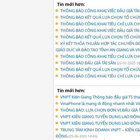
Tin mới hơn:
THÔNG BÁO CÔNG KHAI VIỆC ĐẦU GIÁ TÀI 
THÔNG BÁO KẾT QUẢ LỰA CHỌN TỔ CHỨC
THÔNG BÁO CÔNG KHAI TIÊU CHÍ LỰA C
THÔNG BÁO CÔNG KHAI VIỆC ĐẦU GIÁ TÀI 
THÔNG BÁO KẾT QUẢ LỰA CHỌN TỔ CHỨC
KÝ KẾT THỎA THUẬN HỢP TÁC CHUYỂN ĐỔI
GIÁO DỤC VÀ ĐÀO TẠO TỈNH AN GIANG VÀ V
THÔNG BÁO CÔNG KHAI TIÊU CHÍ LỰA C
THÔNG BÁO ĐẤU GIÁ TÀI SẢN
(22-07-2025 10
THÔNG BÁO KẾT QUẢ LỰA CHỌN TỔ CHỨC
THÔNG BÁO CÔNG KHAI TIÊU CHÍ LỰA C
Tin mới hơn:
VNPT Kiên Giang Thông báo đấu giá TS th
VinaPhone là mạng di động nhanh nhất V
THÔNG BÁO: LỰA CHỌN ĐƠN VỊ ĐẤU GIÁ 
VNPT KIÊN GIANG TUYỂN DỤNG LAO ĐỘ
VNPT KIÊN GIANG TUYỂN DỤNG LAO ĐỘN
TRUNG TÂM KINH DOANH VNPT – KIÊN G
ĐỘNG
(23-06-2023 14:43)