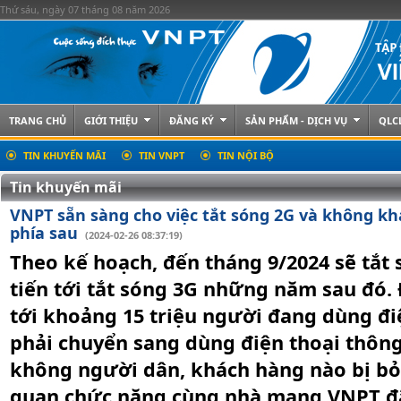
Thứ sáu, ngày 07 tháng 08 năm 2026
TRANG CHỦ
GIỚI THIỆU
ĐĂNG KÝ
SẢN PHẨM - DỊCH VỤ
QLC
TIN KHUYẾN MÃI
TIN VNPT
TIN NỘI BỘ
Tin khuyến mãi
VNPT sẵn sàng cho việc tắt sóng 2G và không khá
phía sau
(2024-02-26 08:37:19)
Theo kế hoạch, đến tháng 9/2024 sẽ tắt 
tiến tới tắt sóng 3G những năm sau đó.
tới khoảng 15 triệu người đang dùng điệ
phải chuyển sang dùng điện thoại thôn
không người dân, khách hàng nào bị bỏ l
quan chức năng cùng nhà mạng VNPT đã 