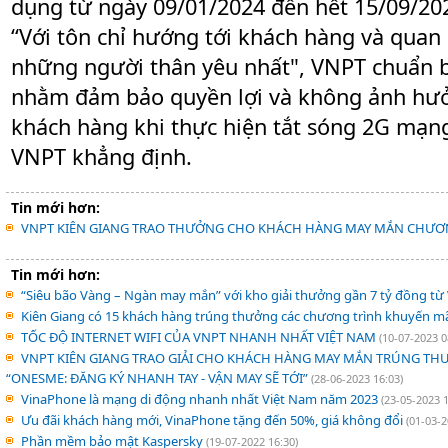
dụng từ ngày 09/01/2024 đến hết 15/09/20
“Với tôn chỉ hướng tới khách hàng và quan
những người thân yêu nhất", VNPT chuẩn b
nhằm đảm bảo quyền lợi và không ảnh hưởn
khách hàng khi thực hiện tắt sóng 2G mạng
VNPT khẳng định.
Tin mới hơn:
VNPT KIÊN GIANG TRAO THƯỞNG CHO KHÁCH HÀNG MAY MẮN CHƯƠ
Tin mới hơn:
“Siêu bão Vàng – Ngàn may mắn” với kho giải thưởng gần 7 tỷ đồng t
Kiên Giang có 15 khách hàng trúng thưởng các chương trình khuyến m
TỐC ĐỘ INTERNET WIFI CỦA VNPT NHANH NHẤT VIỆT NAM
(10-07-2023 0
VNPT KIÊN GIANG TRAO GIẢI CHO KHÁCH HÀNG MAY MẮN TRÚNG T
“ONESME: ĐĂNG KÝ NHANH TAY - VẬN MAY SẼ TỚI”
(28-06-2023 16:03)
VinaPhone là mạng di động nhanh nhất Việt Nam năm 2023
(23-05-2023 1
Ưu đãi khách hàng mới, VinaPhone tặng đến 50%, giá không đổi
(01-03-2
Phần mềm bảo mật Kaspersky
(19-07-2022 16:30)