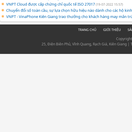
VNPT Cloud được cấp chứng chỉ quốc tế ISO 27017
(19-07-2022 15:57)
Chuyển đổi số toàn cầu, sự lựa chọn hữu hiệu nào dành cho các hộ ki
VNPT - VinaPhone Kiên Giang trao thưởng cho khách hàng may mắn trú
TRANG CHỦ
GIỚI THIỆU
SẢ
Copyrigh
25, Điện Biên Phủ, Vĩnh Quang, Rạch Giá, Kiên Giang |